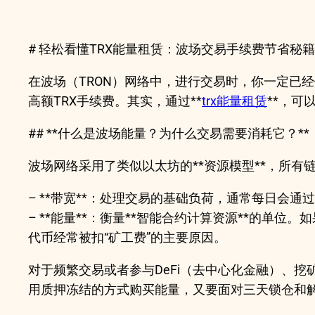
# 轻松看懂TRX能量租赁：波场交易手续费节省秘籍
在波场（TRON）网络中，进行交易时，你一定已经体
高额TRX手续费。其实，通过**
trx能量租赁
**，
## **什么是波场能量？为什么交易需要消耗它？**
波场网络采用了类似以太坊的**资源模型**，所有链上操作
– **带宽**：处理交易的基础负荷，通常每日会通过
– **能量**：衡量**智能合约计算资源**的单
代币经常被扣“矿工费”的主要原因。
对于频繁交易或者参与DeFi（去中心化金融）、挖
用质押冻结的方式购买能量，又要面对三天锁仓和