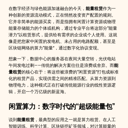
在数字经济与绿色能源加速融合的今天，
能量租赁
作为一
种创新的资源流动模式，正在悄然改变资产配置的规则。
它并非简单的能源买卖，而是指拥有闲置计算资源或物理
能量存储能力的个体或机构，通过专业平台将这部分“能量
潜力”以租赁形式，提供给有需求的企业或个人使用。这就
像是把您家中闲置的发电机、未占用的电路配额，甚至是
区块链网络的算力“能量”，通过数字化协议变现。
想象一下，数据中心的服务器在夜间大量空转，光伏电站
午间发电过剩——传统的解决方案往往是浪费或舍弃。而
能
量租赁
的核心在于：将这些被浪费的“闲置资源”打包成标准
化的租赁产品，实现供需之间的精准匹配。从算力资源到
物理电力，这种模式正在打破传统能源行业的线性资源逻
辑，开启一个万亿级的新蓝海。
闲置算力：数字时代的“超级能量包”
说到
能量租赁
，最典型的应用之一就是算力租赁。在人工
智能训练、科学计算、区块链挖矿等领域，对计算能量的