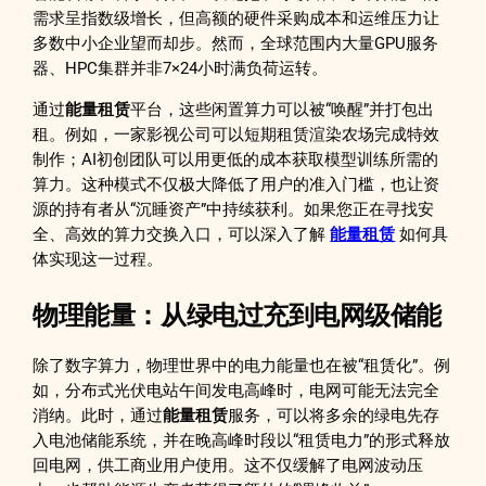
需求呈指数级增长，但高额的硬件采购成本和运维压力让
多数中小企业望而却步。然而，全球范围内大量GPU服务
器、HPC集群并非7×24小时满负荷运转。
通过
能量租赁
平台，这些闲置算力可以被“唤醒”并打包出
租。例如，一家影视公司可以短期租赁渲染农场完成特效
制作；AI初创团队可以用更低的成本获取模型训练所需的
算力。这种模式不仅极大降低了用户的准入门槛，也让资
源的持有者从“沉睡资产”中持续获利。如果您正在寻找安
全、高效的算力交换入口，可以深入了解
能量租赁
如何具
体实现这一过程。
物理能量：从绿电过充到电网级储能
除了数字算力，物理世界中的电力能量也在被“租赁化”。例
如，分布式光伏电站午间发电高峰时，电网可能无法完全
消纳。此时，通过
能量租赁
服务，可以将多余的绿电先存
入电池储能系统，并在晚高峰时段以“租赁电力”的形式释放
回电网，供工商业用户使用。这不仅缓解了电网波动压