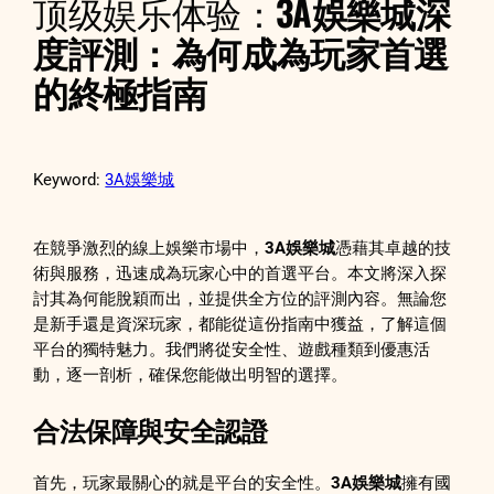
顶级娱乐体验：
3A娛樂城深
度評測：為何成為玩家首選
的終極指南
Keyword:
3A娛樂城
在競爭激烈的線上娛樂市場中，
3A娛樂城
憑藉其卓越的技
術與服務，迅速成為玩家心中的首選平台。本文將深入探
討其為何能脫穎而出，並提供全方位的評測內容。無論您
是新手還是資深玩家，都能從這份指南中獲益，了解這個
平台的獨特魅力。我們將從安全性、遊戲種類到優惠活
動，逐一剖析，確保您能做出明智的選擇。
合法保障與安全認證
首先，玩家最關心的就是平台的安全性。
3A娛樂城
擁有國