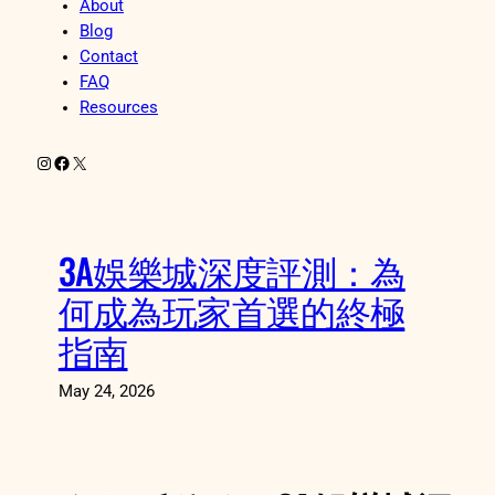
About
Blog
Contact
FAQ
Resources
Instagram
Facebook
X
3A娛樂城深度評測：為
何成為玩家首選的終極
指南
May 24, 2026