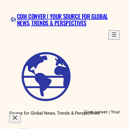
Skip
to
COM CONVER | YOUR SOURCE FOR GLOBAL
content
NEWS, TRENDS & PERSPECTIVES
Com conver | Your
Source for Global News, Trends & Perspectives