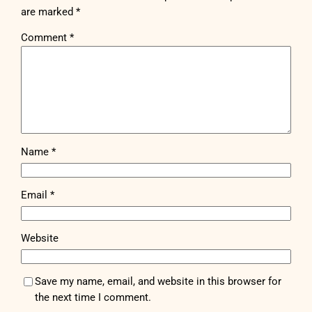
are marked
*
Comment
*
Name
*
Email
*
Website
Save my name, email, and website in this browser for
the next time I comment.