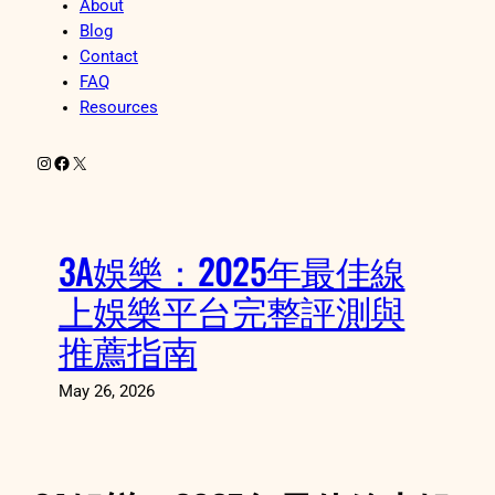
About
Blog
Contact
FAQ
Resources
Instagram
Facebook
X
3A娛樂：2025年最佳線
上娛樂平台完整評測與
推薦指南
May 26, 2026